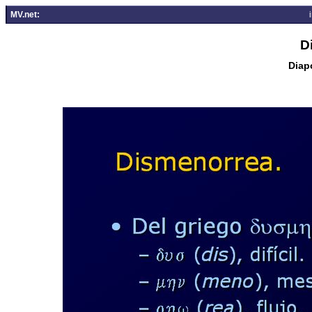
MV.net:
D
Diapo