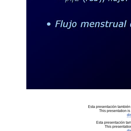
Esta presentación también 
This presentation is
di
Esta presentación tam
This presentation
di