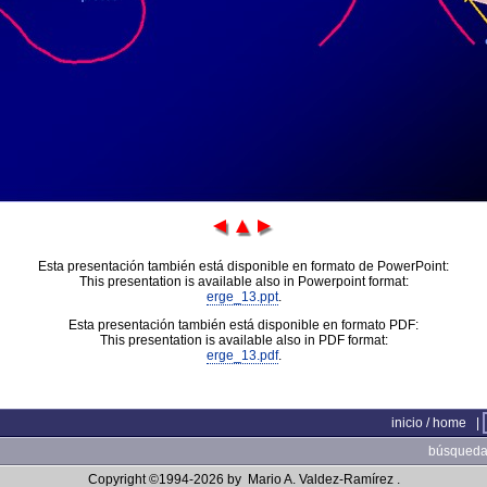
Esta presentación también está disponible en formato de PowerPoint:
This presentation is available also in Powerpoint format:
erge_13.ppt
.
Esta presentación también está disponible en formato PDF:
This presentation is available also in PDF format:
erge_13.pdf
.
inicio / home
|
búsqueda 
Copyright ©1994-2026 by
Mario A. Valdez-Ramírez
.