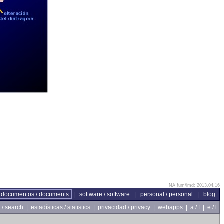
NA fum/lmd: 2013.04.16
documentos / documents
|
software / software
|
personal / personal
|
blog
/ search
|
estadísticas / statistics
|
privacidad / privacy
|
webapps
|
a / f
|
e / l