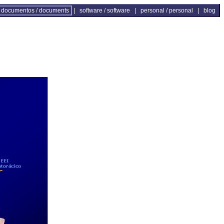
documentos / documents
|
software / software
|
personal / personal
|
blog