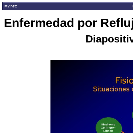
MV.net:
Enfermedad por Reflu
Diapositi