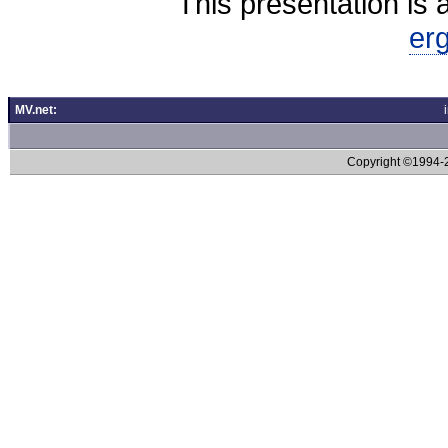
This presentation is 
er
MV.net:
Copyright ©1994-