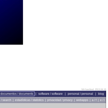
NA fum/lmd: 2013.04.16
documentos / documents
|
software / software
|
personal / personal
|
blog
/ search
|
estadísticas / statistics
|
privacidad / privacy
|
webapps
|
a / f
|
e / l