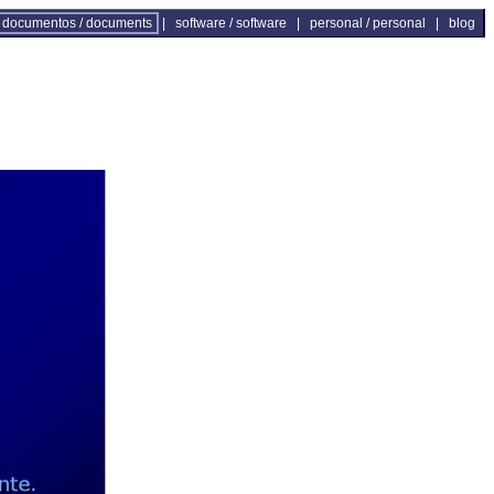
documentos / documents
|
software / software
|
personal / personal
|
blog