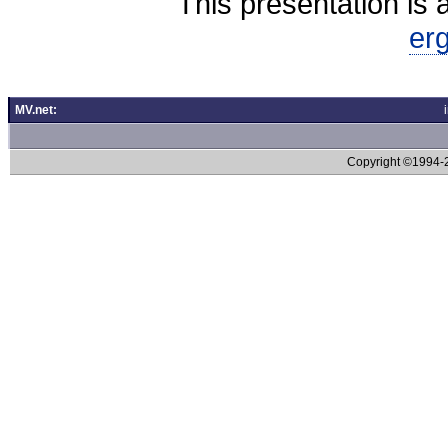
This presentation is 
er
MV.net:
Copyright ©1994-