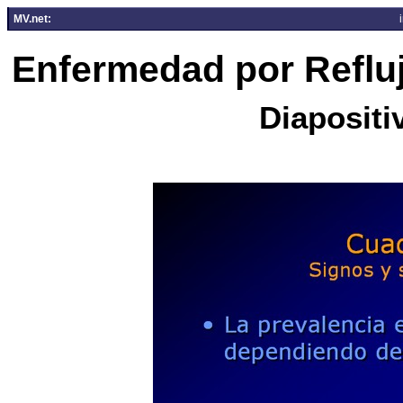
MV.net:
Enfermedad por Reflu
Diapositi