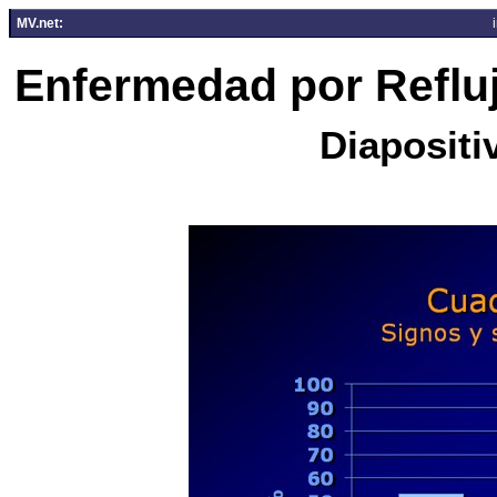
MV.net:
Enfermedad por Reflu
Diapositi