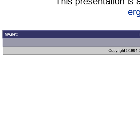
This presentation is 
er
MV.net:
Copyright ©1994-