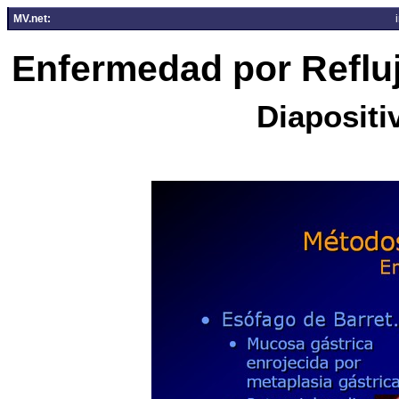
MV.net:
Enfermedad por Reflu
Diapositi