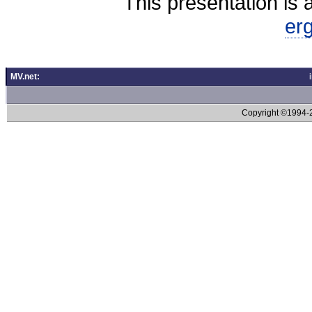
This presentation is 
er
MV.net:
Copyright ©1994-