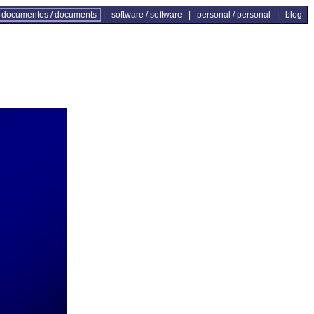
documentos / documents
|
software / software
|
personal / personal
|
blog