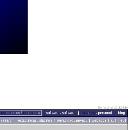
NA fum/lmd: 2013.04.16
documentos / documents
|
software / software
|
personal / personal
|
blog
/ search
|
estadísticas / statistics
|
privacidad / privacy
|
webapps
|
a / f
|
e / l