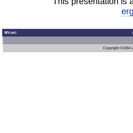
This presentation is 
er
MV.net:
Copyright ©1994-