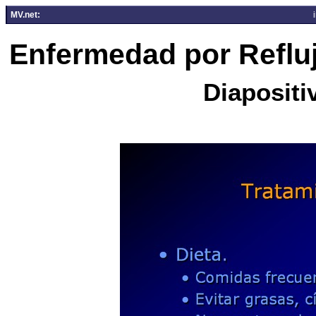
MV.net:
Enfermedad por Reflu
Diapositi