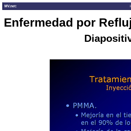
MV.net:
Enfermedad por Reflu
Diapositi