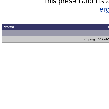
This presentation is 
er
MV.net:
Copyright ©1994-