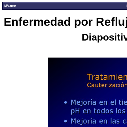
MV.net:
Enfermedad por Reflu
Diapositi