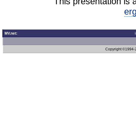
This presentation is 
er
MV.net:
Copyright ©1994-