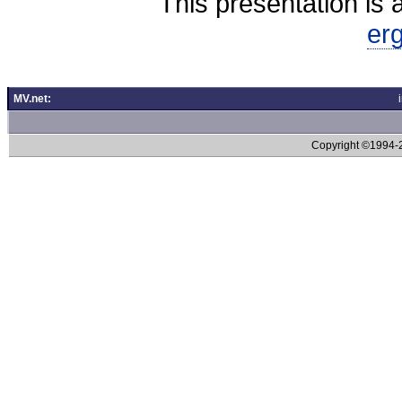
This presentation is 
er
MV.net:
Copyright ©1994-