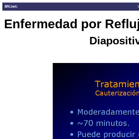
MV.net:
Enfermedad por Reflu
Diapositi