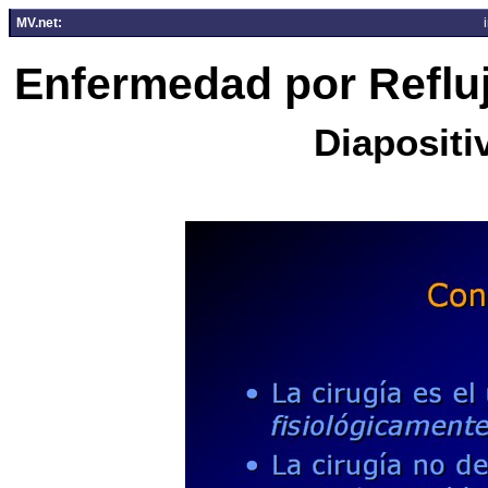
MV.net:
Enfermedad por Reflu
Diapositi