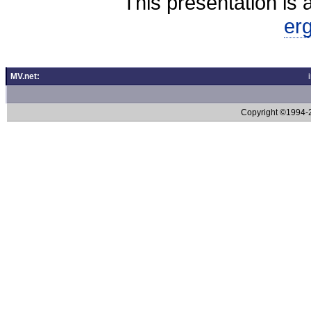
This presentation is 
er
MV.net:
Copyright ©1994-