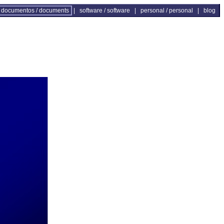
documentos / documents
|
software / software
|
personal / personal
|
blog