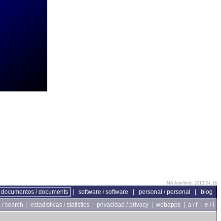
NA fum/lmd: 2013.04.16
documentos / documents
|
software / software
|
personal / personal
|
blog
/ search
|
estadísticas / statistics
|
privacidad / privacy
|
webapps
|
a / f
|
e / l