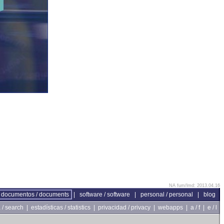
NA fum/lmd: 2013.04.16
documentos / documents
|
software / software
|
personal / personal
|
blog
/ search
|
estadísticas / statistics
|
privacidad / privacy
|
webapps
|
a / f
|
e / l