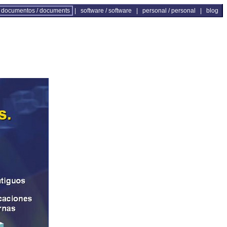
documentos / documents
|
software / software
|
personal / personal
|
blog