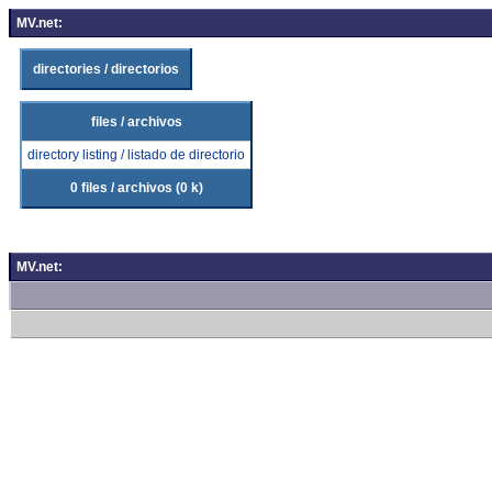
MV.net:
directories / directorios
files / archivos
directory listing / listado de directorio
0 files / archivos (0 k)
MV.net: