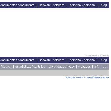
documentos / documents
|
software / software
|
personal / personal
|
blog
NA fum/lmd: 2007.08.07
documentos / documents
|
software / software
|
personal / personal
|
blog
/ search
|
estadísticas / statistics
|
privacidad / privacy
|
webapps
|
a / f
|
e / l
no siga este enlace / do not follow this link