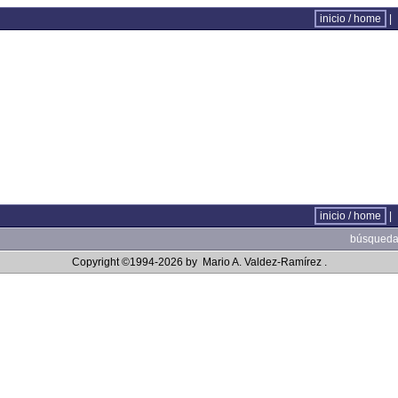
inicio / home
|
inicio / home
|
búsqueda 
Copyright ©1994-2026 by
Mario A. Valdez-Ramírez
.