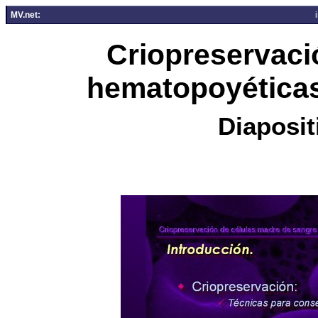
MV.net:
Criopreservaci
hematopoyéticas
Diaposit