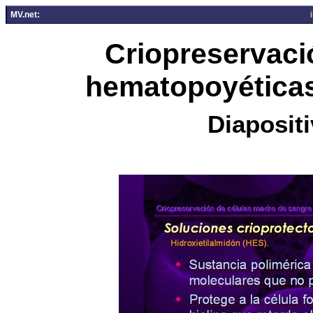
MV.net:
Criopreservaci
hematopoyéticas
Diapositi