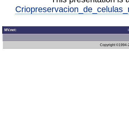
Criopreservacion_de_celulas_
MV.net:
Copyright ©1994-