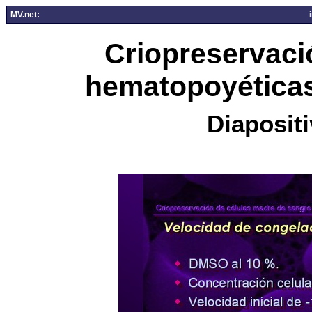
MV.net:
Criopreservaci
hematopoyéticas
Diapositi