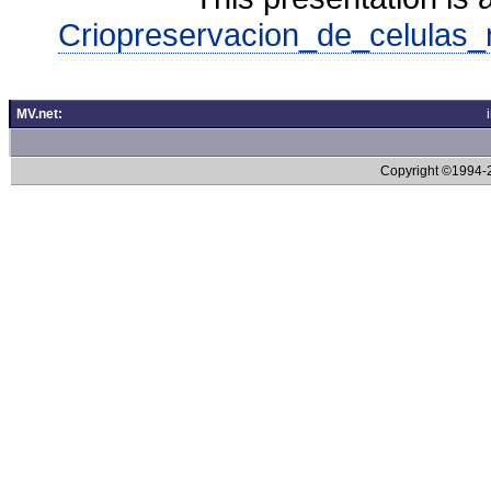
Criopreservacion_de_celulas_
MV.net:
Copyright ©1994-