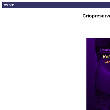
MV.net:
Criopreserv