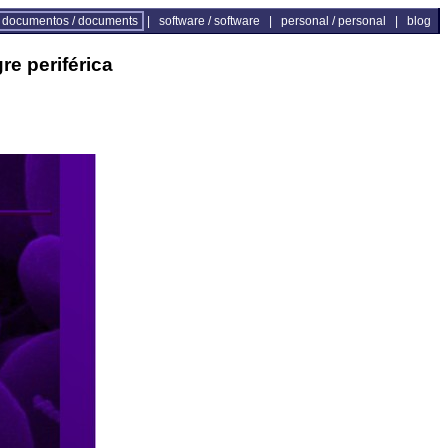
documentos / documents
|
software / software
|
personal / personal
|
blog
e periférica