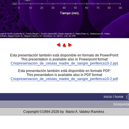
Esta presentación también está disponible en formato de PowerPoint:
This presentation is available also in Powerpoint format:
Criopreservacion_de_celulas_madre_de_sangre_periferica10-2.ppt
.
Esta presentación también está disponible en formato PDF:
This presentation is available also in PDF format:
Criopreservacion_de_celulas_madre_de_sangre_periferica10-2.pdf
.
inicio / home
|
búsqueda 
Copyright ©1994-2026 by
Mario A. Valdez-Ramírez
.