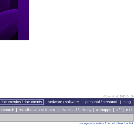
NA fum/lmd: 2013.04.16
documentos / documents
|
software / software
|
personal / personal
|
blog
/ search
|
estadísticas / statistics
|
privacidad / privacy
|
webapps
|
a / f
|
e / l
no siga este enlace / do not follow this link