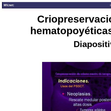
MV.net:
Criopreservaci
hematopoyéticas
Diapositi