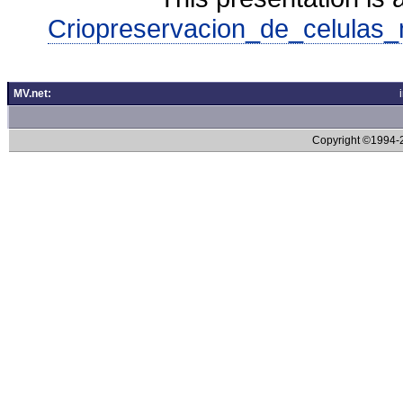
Criopreservacion_de_celulas_
MV.net:
Copyright ©1994-