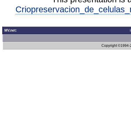
Criopreservacion_de_celulas_
MV.net:
Copyright ©1994-