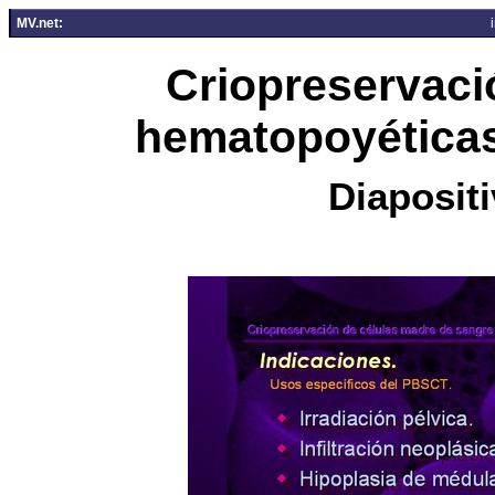
MV.net:
Criopreservaci
hematopoyéticas
Diapositi