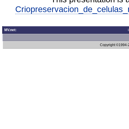
Criopreservacion_de_celulas_
MV.net:
Copyright ©1994-