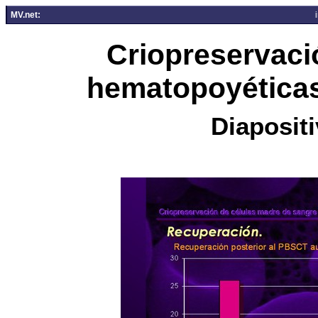
MV.net:
Criopreservaci
hematopoyéticas
Diapositi