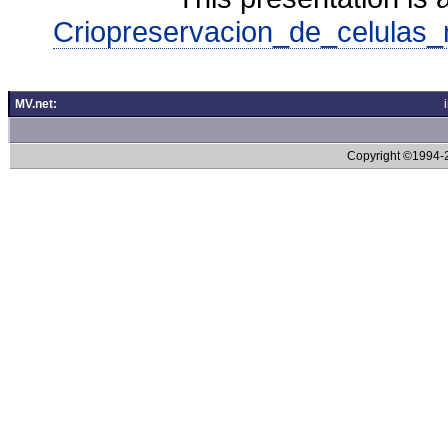
Criopreservacion_de_celulas_
MV.net:
Copyright ©1994-