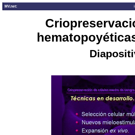
MV.net:
Criopreservaci
hematopoyéticas
Diapositi