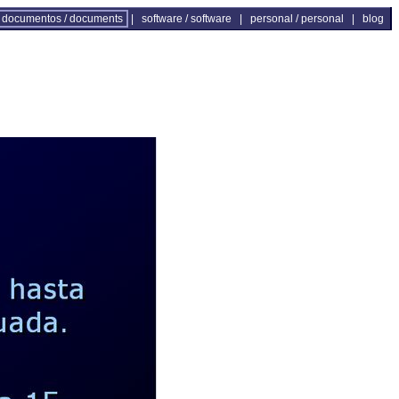
documentos / documents
|
software / software
|
personal / personal
|
blog