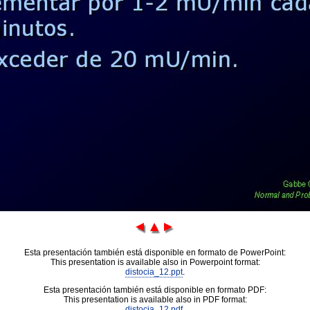
Esta presentación también está disponible en formato de PowerPoint:
This presentation is available also in Powerpoint format:
distocia_12.ppt
.
Esta presentación también está disponible en formato PDF:
This presentation is available also in PDF format:
distocia_12.pdf
.