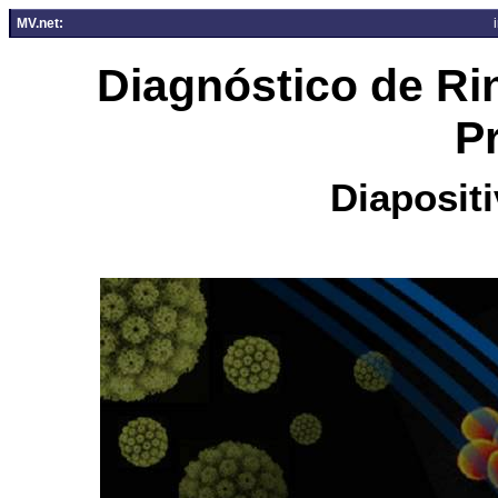
MV.net:
Diagnóstico de Ri
P
Diapositi