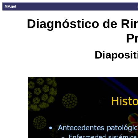
MV.net:
Diagnóstico de Ri
P
Diaposit