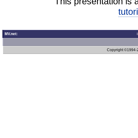
This presentation is 
tutor
MV.net:
Copyright ©1994-