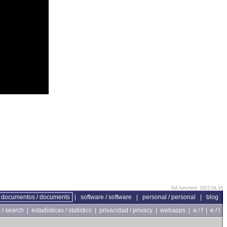
NA fum/lmd: 2013.04.16
documentos / documents
|
software / software
|
personal / personal
|
blog
/ search
|
estadísticas / statistics
|
privacidad / privacy
|
webapps
|
a / f
|
e / l