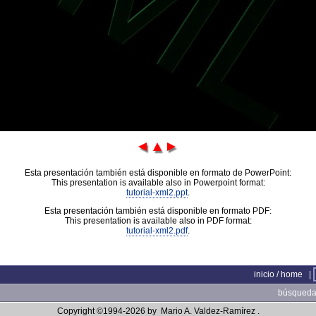
Esta presentación también está disponible en formato de PowerPoint:
This presentation is available also in Powerpoint format:
tutorial-xml2.ppt
.
Esta presentación también está disponible en formato PDF:
This presentation is available also in PDF format:
tutorial-xml2.pdf
.
inicio / home
|
búsqueda 
Copyright ©1994-2026 by
Mario A. Valdez-Ramírez
.