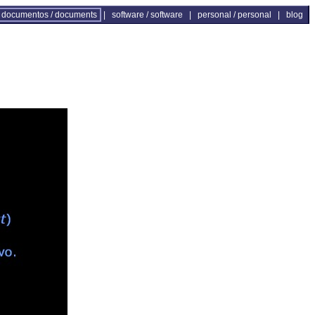
documentos / documents
|
software / software
|
personal / personal
|
blog