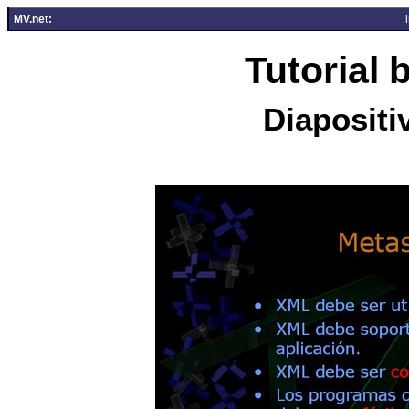
MV.net:
Tutorial
Diapositi