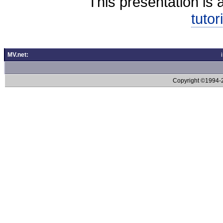
This presentation is 
tutor
MV.net:
Copyright ©1994-