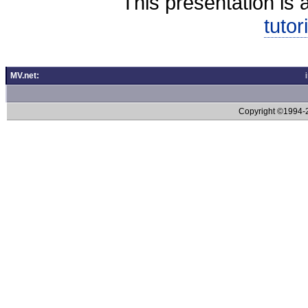
This presentation is 
tutor
MV.net:
Copyright ©1994-