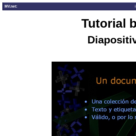
MV.net:
Tutorial
Diapositi