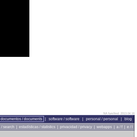
NA fum/lmd: 2013.04.16
documentos / documents
|
software / software
|
personal / personal
|
blog
/ search
|
estadísticas / statistics
|
privacidad / privacy
|
webapps
|
a / f
|
e / l