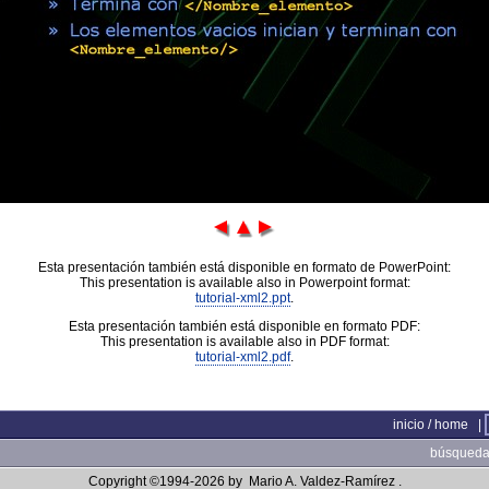
Esta presentación también está disponible en formato de PowerPoint:
This presentation is available also in Powerpoint format:
tutorial-xml2.ppt
.
Esta presentación también está disponible en formato PDF:
This presentation is available also in PDF format:
tutorial-xml2.pdf
.
inicio / home
|
búsqueda 
Copyright ©1994-2026 by
Mario A. Valdez-Ramírez
.