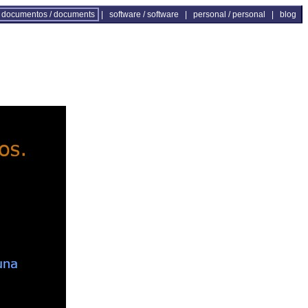
documentos / documents
|
software / software
|
personal / personal
|
blog