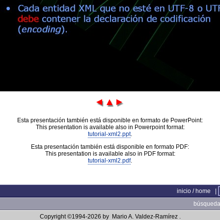
Esta presentación también está disponible en formato de PowerPoint:
This presentation is available also in Powerpoint format:
tutorial-xml2.ppt
.
Esta presentación también está disponible en formato PDF:
This presentation is available also in PDF format:
tutorial-xml2.pdf
.
inicio / home
|
búsqueda 
Copyright ©1994-2026 by
Mario A. Valdez-Ramírez
.