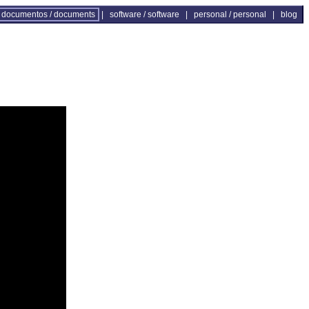
documentos / documents
|
software / software
|
personal / personal
|
blog