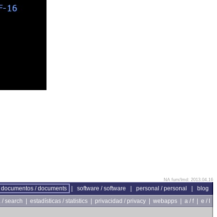
NA fum/lmd: 2013.04.16
documentos / documents
|
software / software
|
personal / personal
|
blog
/ search
|
estadísticas / statistics
|
privacidad / privacy
|
webapps
|
a / f
|
e / l