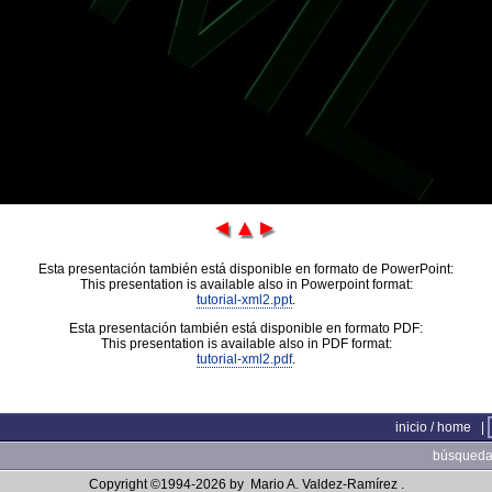
Esta presentación también está disponible en formato de PowerPoint:
This presentation is available also in Powerpoint format:
tutorial-xml2.ppt
.
Esta presentación también está disponible en formato PDF:
This presentation is available also in PDF format:
tutorial-xml2.pdf
.
inicio / home
|
búsqueda 
Copyright ©1994-2026 by
Mario A. Valdez-Ramírez
.