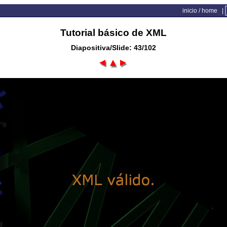
inicio / home
|
Tutorial básico de XML
Diapositiva/Slide: 43/102