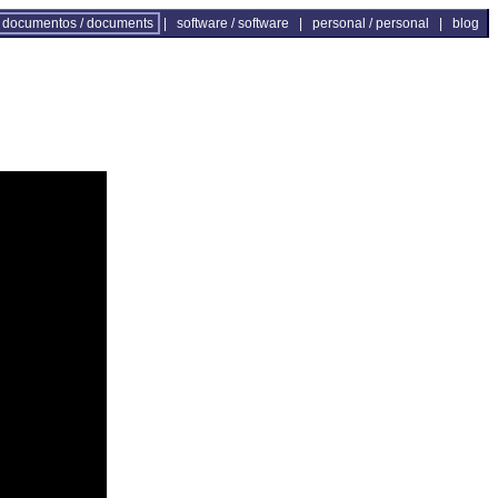
documentos / documents
|
software / software
|
personal / personal
|
blog