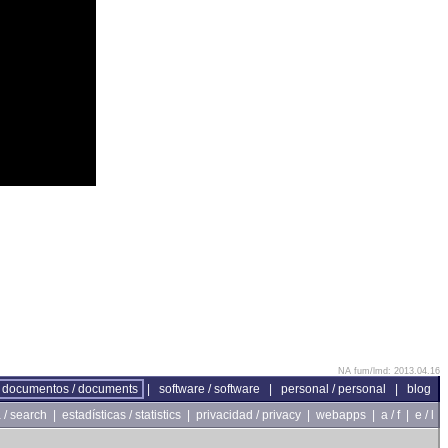
NA fum/lmd: 2013.04.16
documentos / documents
|
software / software
|
personal / personal
|
blog
/ search
|
estadísticas / statistics
|
privacidad / privacy
|
webapps
|
a / f
|
e / l