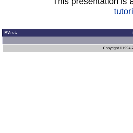
This presentation is 
tutor
MV.net:
Copyright ©1994-