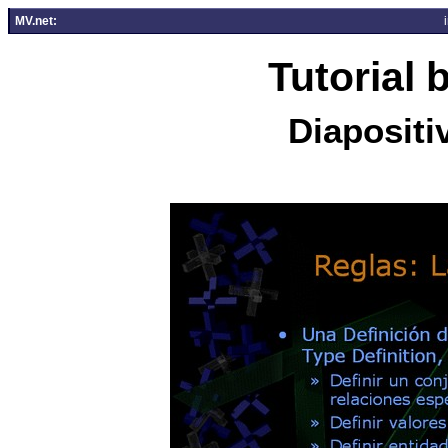
MV.net:
Tutorial
Diapositi