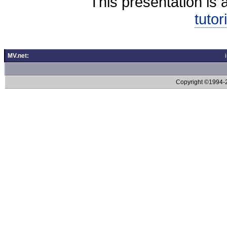
This presentation is 
tutor
MV.net:
Copyright ©1994-