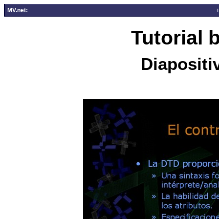
MV.net:
Tutorial
Diapositi