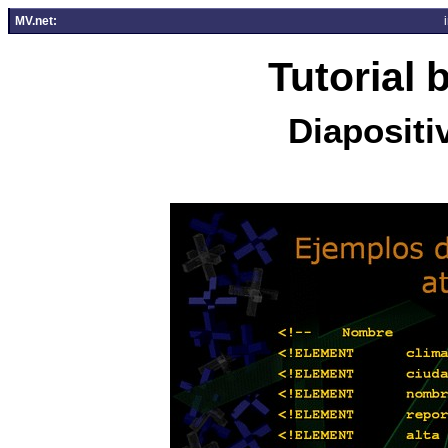
MV.net:
Tutorial
Diapositi