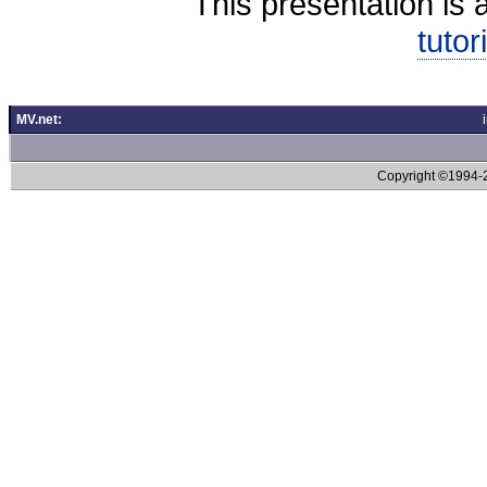
This presentation is 
tutor
MV.net:
Copyright ©1994-