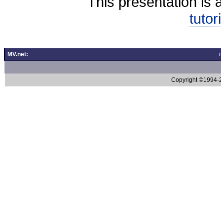
This presentation is 
tutor
MV.net:
Copyright ©1994-