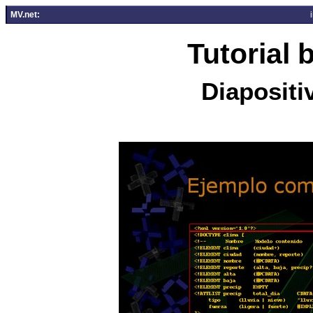
MV.net:
Tutorial
Diapositi