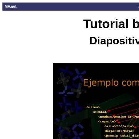
MV.net:
Tutorial
Diapositi