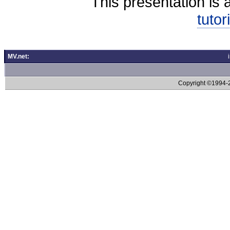
This presentation is 
tutor
MV.net:
Copyright ©1994-