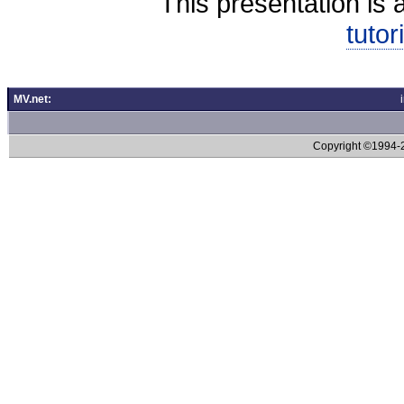
This presentation is 
tutor
MV.net:
Copyright ©1994-