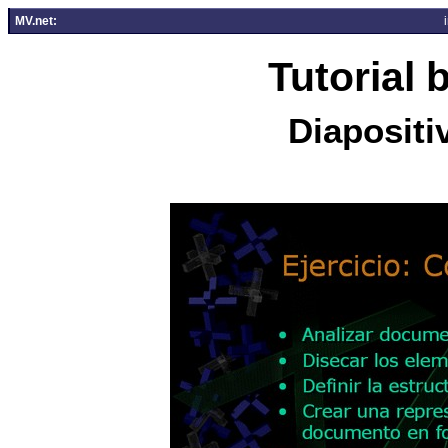
MV.net:
Tutorial
Diapositi