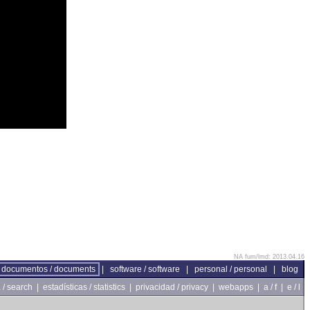
NA fum/lmd: 2013.04.16
documentos / documents
|
software / software
|
personal / personal
|
blog
/ search
|
estadísticas / statistics
|
privacidad / privacy
|
webapps
|
a / f
|
e / l