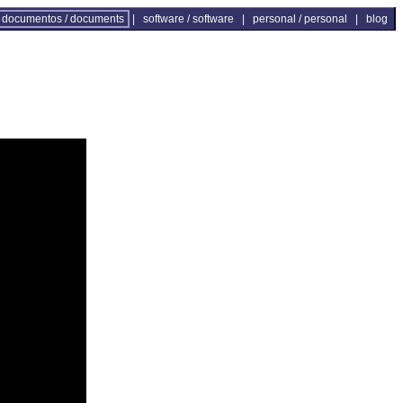
documentos / documents
|
software / software
|
personal / personal
|
blog