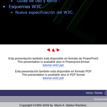
Esta presentación también está disponible en formato de PowerPoint:
This presentation is available also in Powerpoint format:
tutorial-xml2.ppt
.
Esta presentación también está disponible en formato PDF:
This presentation is available also in PDF format:
tutorial-xml2.pdf
.
inicio / home
|
búsqueda 
Copyright ©1994-2026 by
Mario A. Valdez-Ramírez
.