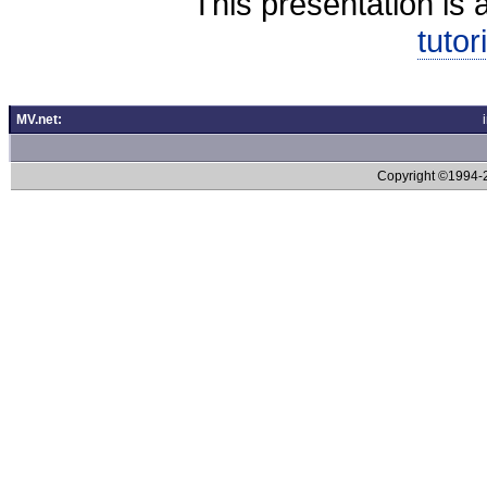
This presentation is 
tutor
MV.net:
Copyright ©1994-