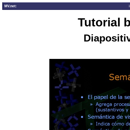
MV.net:
Tutorial
Diapositi