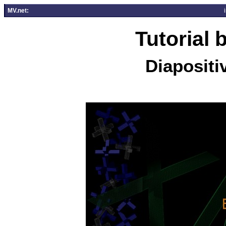
MV.net:
Tutorial
Diapositi