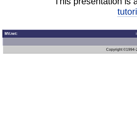
This presentation is 
tutor
MV.net:
Copyright ©1994-