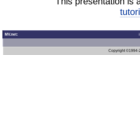
This presentation is 
tutor
MV.net:
Copyright ©1994-