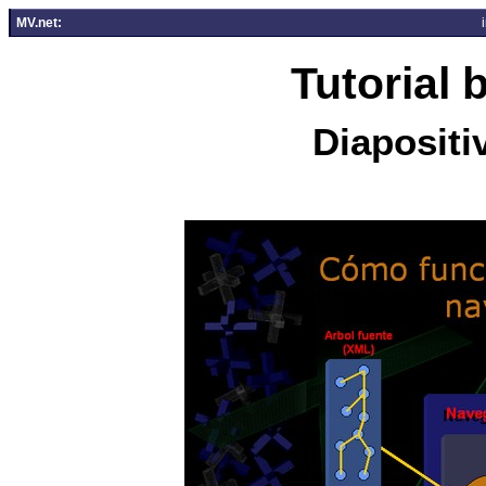
MV.net:
Tutorial
Diapositi