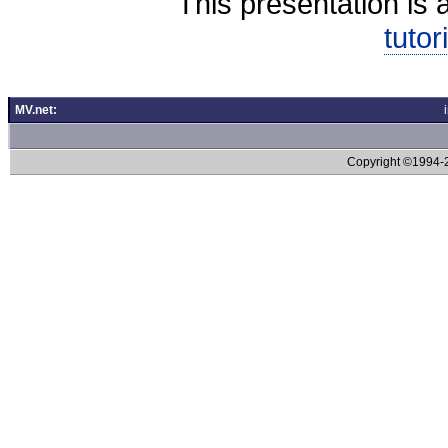
This presentation is 
tutor
MV.net:
Copyright ©1994-