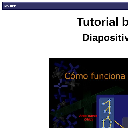
MV.net:
Tutorial
Diapositi