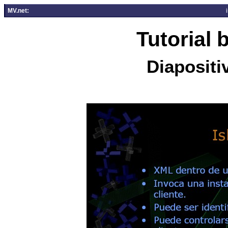
MV.net:
Tutorial
Diapositi