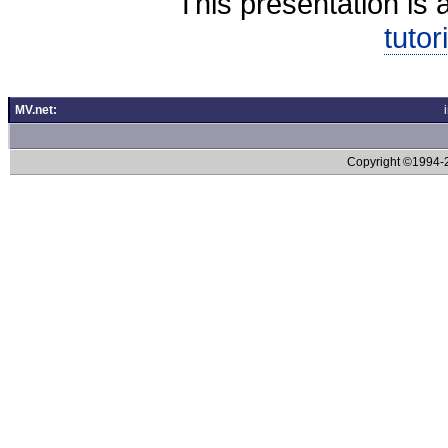
This presentation is 
tutor
MV.net:
Copyright ©1994-