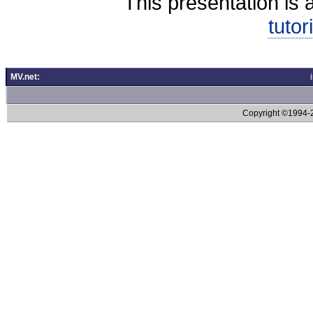
This presentation is 
tutor
MV.net:
Copyright ©1994-