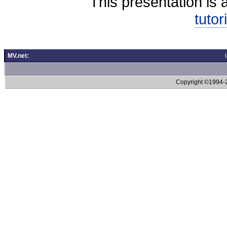
This presentation is 
tutor
MV.net:
Copyright ©1994-