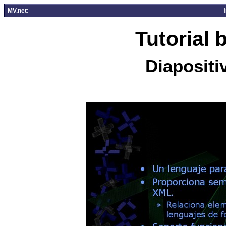
MV.net:
Tutorial
Diapositi