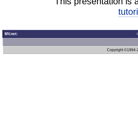
This presentation is 
tutor
MV.net:
Copyright ©1994-