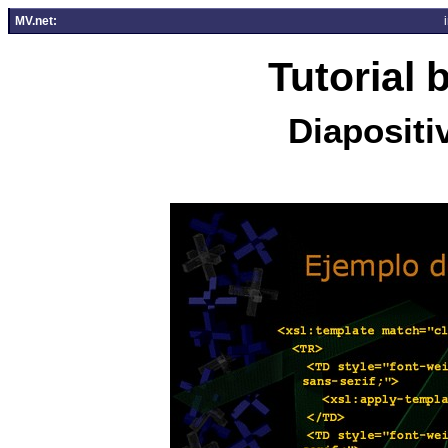
MV.net:
Tutorial
Diapositi